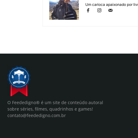
Um carioca apaixonado por liv
O Feededigno® é um site de conteúdo autoral
sobre séries, filmes, quadrinhos e games!
contato@feededigno.com.br