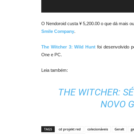
O Nendoroid custa ‎¥ 5,200.00 o que dá mais o
Smile Company
.
The Witcher 3: Wild Hunt
foi desenvolvido 
One e PC.
Leia também:
THE WITCHER: SÉ
NOVO G
TAGS
cd projekt red
colecionáveis
Geralt
ge