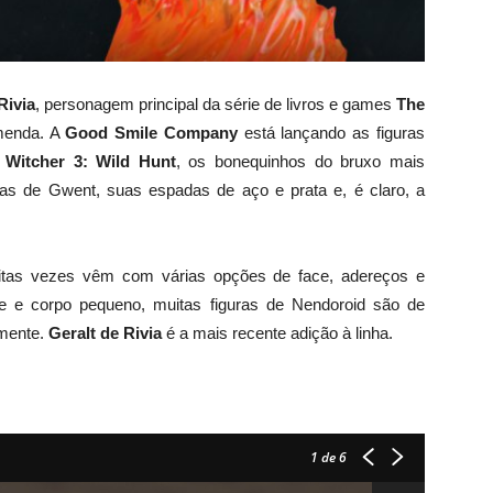
Rivia
, personagem principal da série de livros e games
The
omenda. A
Good Smile Company
está lançando as figuras
 Witcher 3: Wild Hunt
, os bonequinhos do bruxo mais
artas de Gwent, suas espadas de aço e prata e, é claro, a
uitas vezes vêm com várias opções de face, adereços e
e e corpo pequeno, muitas figuras de Nendoroid são de
amente.
Geralt de Rivia
é a mais recente adição à linha.
1
de 6