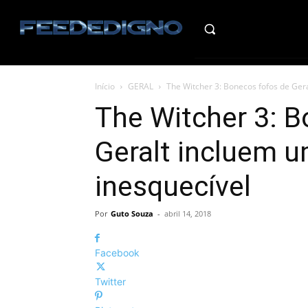
HO
Início
GERAL
The Witcher 3: Bonecos fofos de Ge
The Witcher 3: B
Geralt incluem
inesquecível
Por
Guto Souza
-
abril 14, 2018
Facebook
Twitter