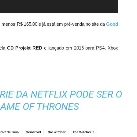
u menos R$ 165,00 e já está em pré-venda no site da
Good
pela
CD Projekt RED
e lançado em 2015 para PS4, Xbox
RIE DA NETFLIX PODE SER O
AME OF THRONES
ralt de rivia
Nendroid
the witcher
The Witcher 3