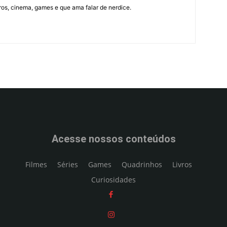
ros, cinema, games e que ama falar de nerdice.
Acesse nossos conteúdos
Filmes
Séries
Games
Quadrinhos
Livros
Curiosidades