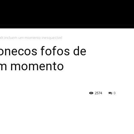
ME
FILMES
SÉRIES
GAMES
QU
ralt incluem um momento inesquecível
onecos fofos de
 um momento
2574
0