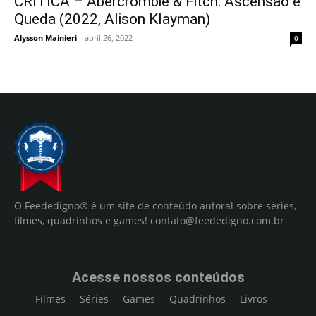
CRÍTICA – Abercrombie & Fitch: Ascensão e
Queda (2022, Alison Klayman)
Alysson Mainieri
-
abril 26, 2022
0
O Feededigno® é um site de conteúdo autoral sobre séries,
filmes, quadrinhos e games!
contato@feededigno.com.br
Acesse nossos conteúdos
Filmes
Séries
Games
Quadrinhos
Livros