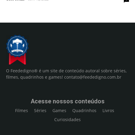
O Feededigno® é um site de conteúdo autoral sobre séries,
filmes, quadrinhos e games!
contato@feededigno.com.br
Acesse nossos conteúdos
Filmes
Séries
Games
Quadrinhos
Livros
Curiosidades