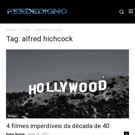
Home
Tags
Alfred hichcock
Tag: alfred hichcock
Artigo
4 filmes imperdíveis da década de 40
Guto Souza
-
abril 15, 2022
0