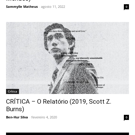
Sammylle Matheus
-
agosto 11, 2022
0
Crítica
CRÍTICA – O Relatório (2019, Scott Z.
Burns)
Ben-Hur Silva
-
fevereiro 4, 2020
0