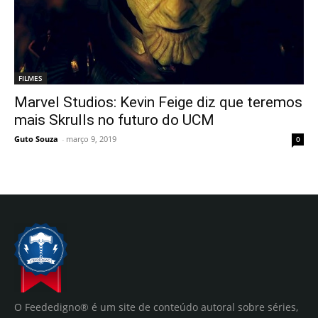
FILMES
Marvel Studios: Kevin Feige diz que teremos
mais Skrulls no futuro do UCM
Guto Souza
-
março 9, 2019
0
O Feededigno® é um site de conteúdo autoral sobre séries,