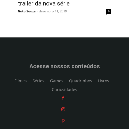
trailer da nova série
Guto Souza
-
dezembro 11, 2019
0
Acesse nossos conteúdos
Filmes
Séries
Games
Quadrinhos
Livros
Curiosidades