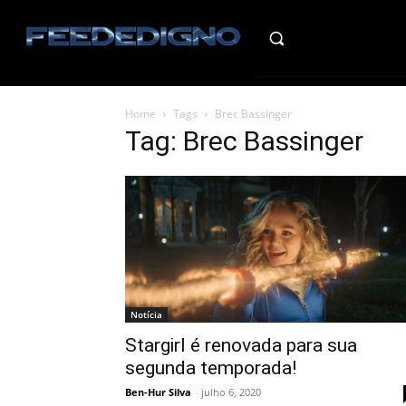
HO
Home
Tags
Brec Bassinger
Tag: Brec Bassinger
Notícia
Stargirl é renovada para sua
segunda temporada!
Ben-Hur Silva
-
julho 6, 2020