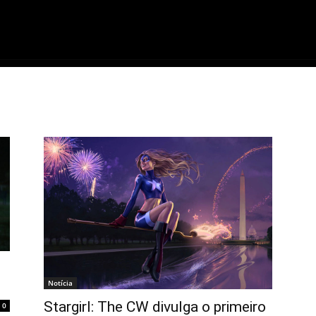
ME
FILMES
SÉRIES
GAMES
QU
Notícia
Stargirl: The CW divulga o primeiro
0