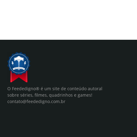
O Feededigno® é um site de conteúdo autoral
sobre séries, filmes, quadrinhos e games!
contato@feededigno.com.br