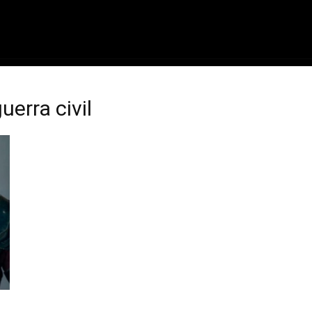
ME
FILMES
SÉRIES
GAMES
QU
uerra civil