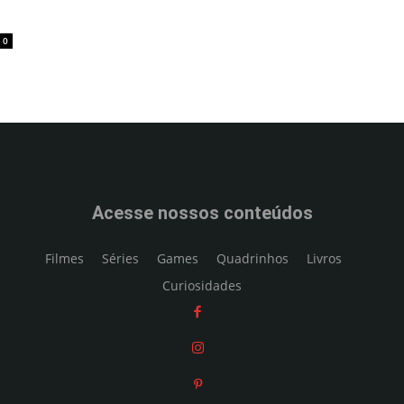
0
Acesse nossos conteúdos
Filmes
Séries
Games
Quadrinhos
Livros
Curiosidades