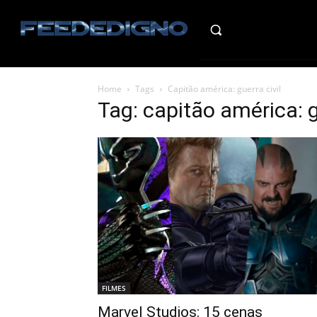
HO
Home
Tags
Capitão américa: guerra civil
Tag: capitão américa: g
FILMES
Marvel Studios: 15 cenas