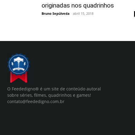
originadas nos quadrinhos
Bruno Sepúlveda
-
abril 15, 2018
O Feededigno® é um site de conteúdo autoral
sobre séries, filmes, quadrinhos e games!
contato@feededigno.com.br