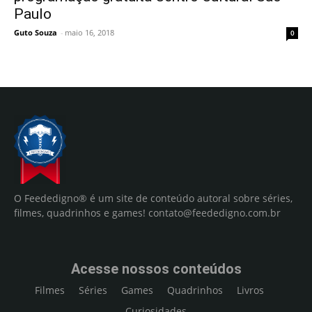
Paulo
Guto Souza
-
maio 16, 2018
0
O Feededigno® é um site de conteúdo autoral sobre séries,
filmes, quadrinhos e games!
contato@feededigno.com.br
Acesse nossos conteúdos
Filmes
Séries
Games
Quadrinhos
Livros
Curiosidades