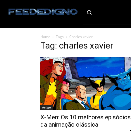
HO
Home
Tags
Charles xavier
Tag: charles xavier
Artigo
X-Men: Os 10 melhores episódios
da animação clássica