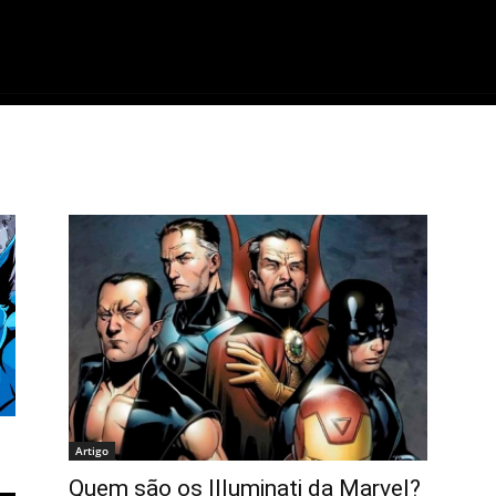
ME
FILMES
SÉRIES
GAMES
QU
Artigo
Quem são os Illuminati da Marvel?