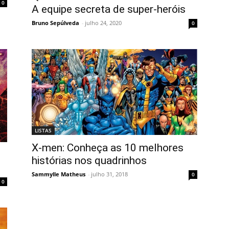
0
A equipe secreta de super-heróis
Bruno Sepúlveda
-
julho 24, 2020
0
LISTAS
X-men: Conheça as 10 melhores
histórias nos quadrinhos
Sammylle Matheus
-
julho 31, 2018
0
0