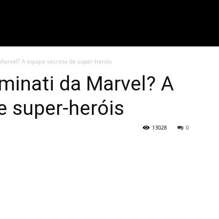
ME
FILMES
SÉRIES
GAMES
QU
Marvel? A equipe secreta de super-heróis
minati da Marvel? A
e super-heróis
13028
0