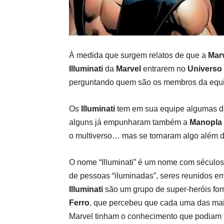
À medida que surgem relatos de que a
Mar
Illuminati
da
Marvel
entrarem no
Universo
perguntando quem são os membros da equi
Os
Illuminati
tem em sua equipe algumas da
alguns já empunharam também a
Manopla d
o multiverso… mas se tornaram algo além d
O nome “Illuminati” é um nome com séculos
de pessoas “iluminadas”, seres reunidos e
Illuminati
são um grupo de super-heróis fo
Ferro
, que percebeu que cada uma das ma
Marvel tinham o conhecimento que podiam t