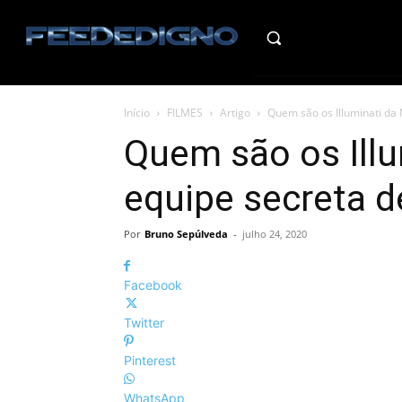
HO
Início
FILMES
Artigo
Quem são os Illuminati da 
Quem são os Illu
equipe secreta d
Por
Bruno Sepúlveda
-
julho 24, 2020
Facebook
Twitter
Pinterest
WhatsApp