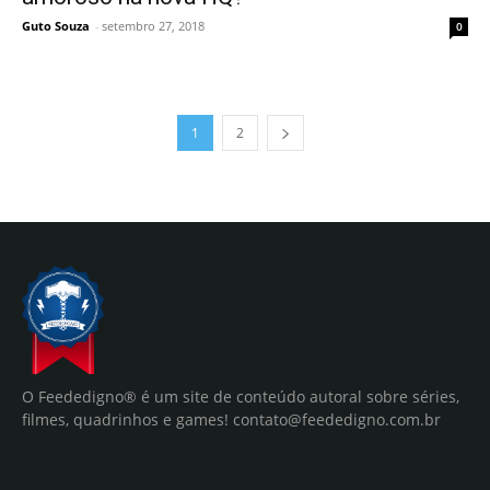
Guto Souza
-
setembro 27, 2018
0
1
2
O Feededigno® é um site de conteúdo autoral sobre séries,
filmes, quadrinhos e games!
contato@feededigno.com.br