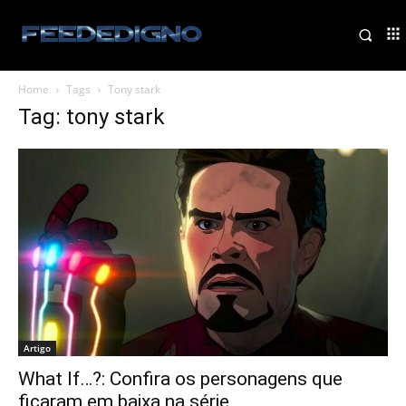
Home
Tags
Tony stark
Tag: tony stark
Artigo
What If…?: Confira os personagens que
ficaram em baixa na série