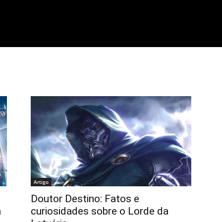
ME
FILMES
SÉRIES
GAMES
QU
Artigo
Doutor Destino: Fatos e
a
curiosidades sobre o Lorde da