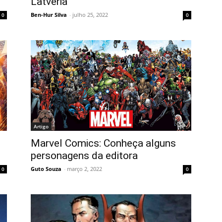
Latvéria
Ben-Hur Silva
-
julho 25, 2022
0
0
Artigo
Marvel Comics: Conheça alguns
personagens da editora
Guto Souza
-
março 2, 2022
0
0