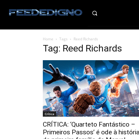
HO
Home
Tags
Reed Richards
Tag: Reed Richards
Crítica
CRÍTICA: ‘Quarteto Fantástico –
Primeiros Passos’ é ode à históri