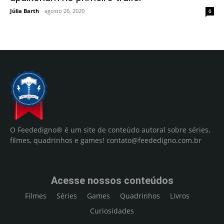
Júlia Barth
-
agosto 26, 2020
0
O Feededigno® é um site de conteúdo autoral sobre séries,
filmes, quadrinhos e games!
contato@feededigno.com.br
Acesse nossos conteúdos
Filmes
Séries
Games
Quadrinhos
Livros
Curiosidades