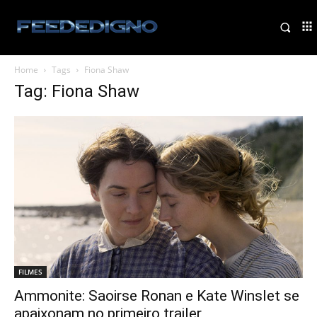
Home
Tags
Fiona Shaw
Tag: Fiona Shaw
FILMES
Ammonite: Saoirse Ronan e Kate Winslet se
apaixonam no primeiro trailer