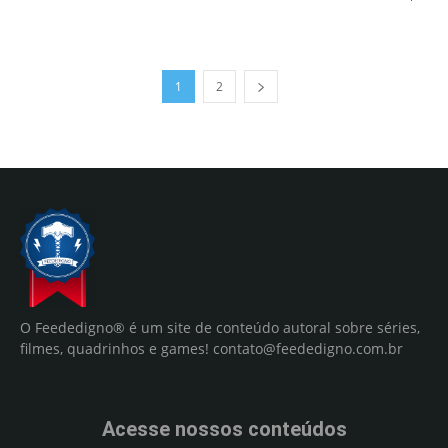
1
2
O Feededigno® é um site de conteúdo autoral sobre séries,
filmes, quadrinhos e games!
contato@feededigno.com.br
Acesse nossos conteúdos