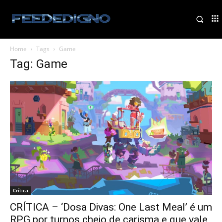
Home
Tags
Game
Tag: Game
Crítica
CRÍTICA – ‘Dosa Divas: One Last Meal’ é um
RPG por turnos cheio de carisma e que vale