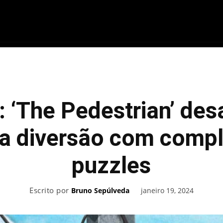
ME
FILMES
SÉRIES
GAMES
QU
 ‘The Pedestrian’ des
a diversão com comp
puzzles
Escrito por
janeiro 19, 2024
Bruno Sepúlveda