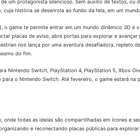
e de um protagonista silencioso. Sem auxílio de textos, ou 
 cuja história se desenrola ao fundo da tela, em um mun
, o game te permite entrar em um mundo dinâmico 3D e co
ctar placas de aviso, abre portas para explorar e avançar
strian nos lança por uma aventura desafiadora, repleto d
 mesmo do fim.
ara Nintendo Switch, PlayStation 4, PlayStation 5, Xbox On
o para o Nintendo Switch. Até fevereiro, o game estará na
o, onde todas as ideias são compartilhadas em ícones e s
organizando e reconectando placas públicas para explora