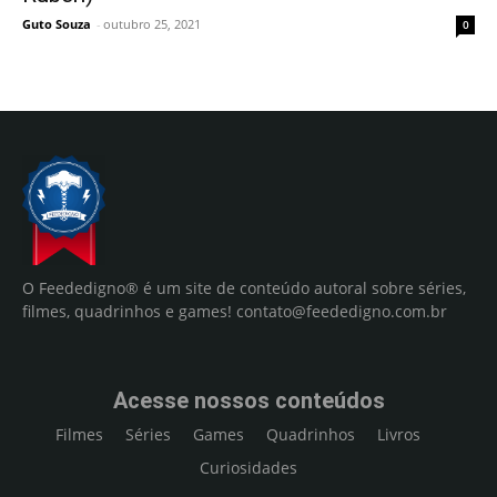
Guto Souza
-
outubro 25, 2021
0
O Feededigno® é um site de conteúdo autoral sobre séries,
filmes, quadrinhos e games!
contato@feededigno.com.br
Acesse nossos conteúdos
Filmes
Séries
Games
Quadrinhos
Livros
Curiosidades