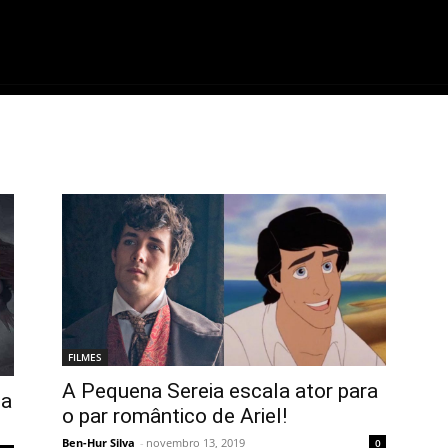
ME
FILMES
SÉRIES
GAMES
QU
FILMES
A Pequena Sereia escala ator para
da
o par romântico de Ariel!
Ben-Hur Silva
-
novembro 13, 2019
0