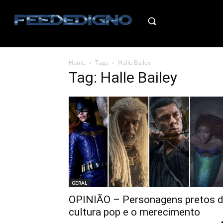
HO
Home
Tags
Halle Bailey
Tag: Halle Bailey
GERAL
OPINIÃO – Personagens pretos 
cultura pop e o merecimento