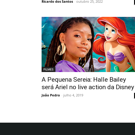
Ricardo dos Santos
-
outubro 25, 2022
FILMES
A Pequena Sereia: Halle Bailey
será Ariel no live action da Disney
João Pedro
-
julho 4, 2019