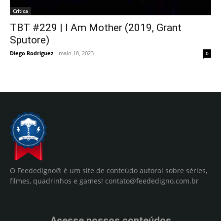
Crítica
TBT #229 | I Am Mother (2019, Grant
Sputore)
Diego Rodriguez
-
maio 18, 2023
0
O Feededigno® é um site de conteúdo autoral sobre séries,
filmes, quadrinhos e games!
contato@feededigno.com.br
Acesse nossos conteúdos