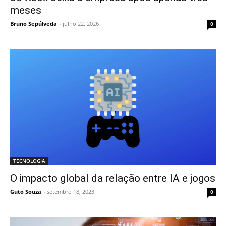
meses
Bruno Sepúlveda
-
julho 22, 2026
0
TECNOLOGIA
O impacto global da relação entre IA e jogos
Guto Souza
-
setembro 18, 2023
0