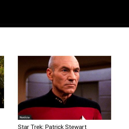
ME
FILMES
SÉRIES
GAMES
QU
Notícia
Star Trek: Patrick Stewart