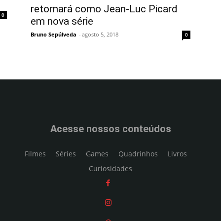
retornará como Jean-Luc Picard
0
em nova série
Bruno Sepúlveda
-
agosto 5, 2018
0
Acesse nossos conteúdos
Filmes
Séries
Games
Quadrinhos
Livros
Curiosidades