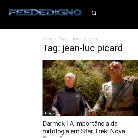
HO
Home
Tags
Jean-luc picard
Tag: jean-luc picard
Artigo
Darmok | A importância da
mitologia em Star Trek: Nova