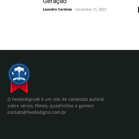
Geração
Leandro Cardoso
-
novembro 21, 2023
O Feededigno® é um site de conteúdo autoral
sobre séries, filmes, quadrinhos e games!
contato@feededigno.com.br