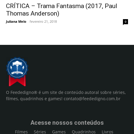
CRÍTICA – Trama Fantasma (2017, Paul
Thomas Anderson)
Juliana Melo
-
fevereiro 21, 2018
0
O Feededigno® é um site de conteúdo autoral sobre séries,
filmes, quadrinhos e games!
contato@feededigno.com.br
Acesse nossos conteúdos
Filmes
Séries
Games
Quadrinhos
Livros