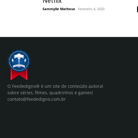
Netflix
Sammylle Matheus
-
fevereiro 4, 2020
O Feededigno® é um site de conteúdo autoral
sobre séries, filmes, quadrinhos e games!
contato@feededigno.com.br