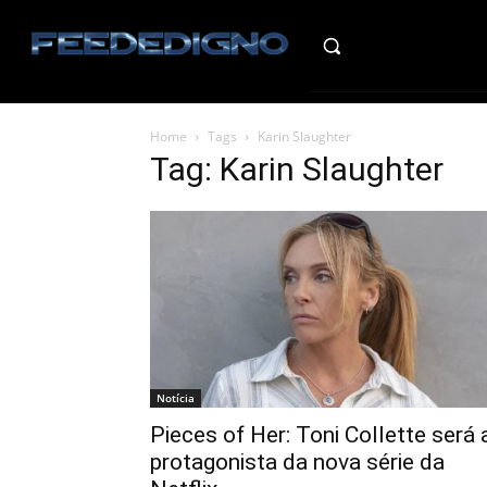
HO
Home
Tags
Karin Slaughter
Tag: Karin Slaughter
Notícia
Pieces of Her: Toni Collette será 
protagonista da nova série da