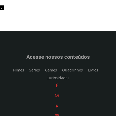
0
Acesse nossos conteúdos
Filmes
Séries
Games
Quadrinhos
Livros
Curiosidades