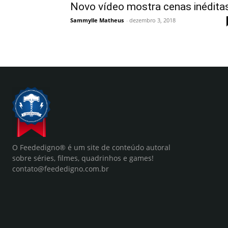
Novo vídeo mostra cenas inédita
Sammylle Matheus
-
dezembro 3, 2018
O Feededigno® é um site de conteúdo autoral
sobre séries, filmes, quadrinhos e games!
contato@feededigno.com.br