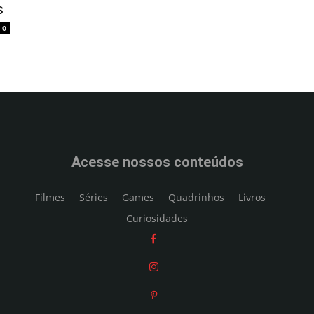
s
0
Acesse nossos conteúdos
Filmes
Séries
Games
Quadrinhos
Livros
Curiosidades