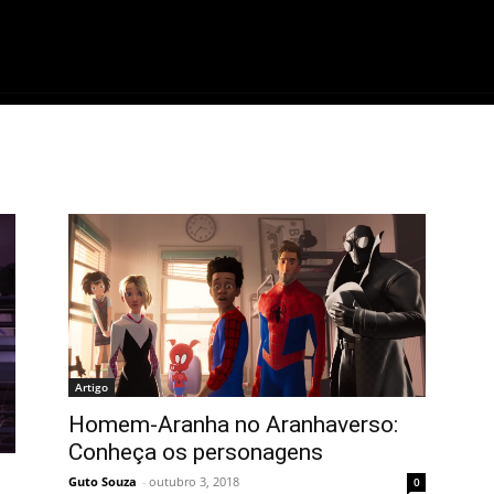
ME
FILMES
SÉRIES
GAMES
QU
Artigo
Homem-Aranha no Aranhaverso:
Conheça os personagens
Guto Souza
-
outubro 3, 2018
0