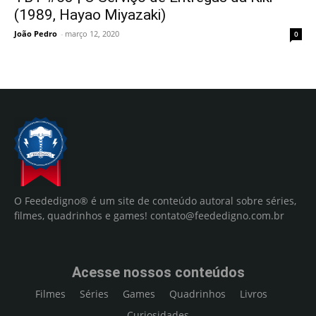
(1989, Hayao Miyazaki)
João Pedro
-
março 12, 2020
0
O Feededigno® é um site de conteúdo autoral sobre séries,
filmes, quadrinhos e games!
contato@feededigno.com.br
Acesse nossos conteúdos
Filmes
Séries
Games
Quadrinhos
Livros
Curiosidades