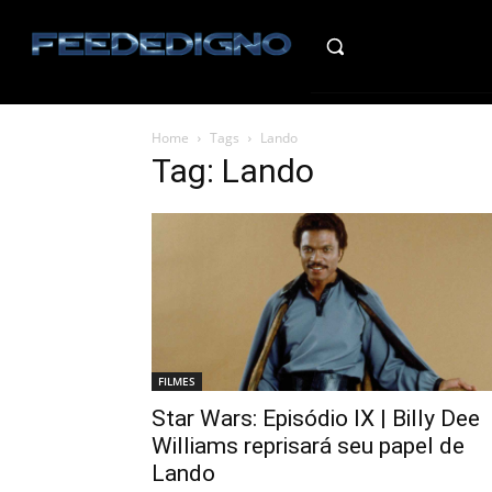
HO
Home
Tags
Lando
Tag: Lando
FILMES
Star Wars: Episódio IX | Billy Dee
Williams reprisará seu papel de
Lando