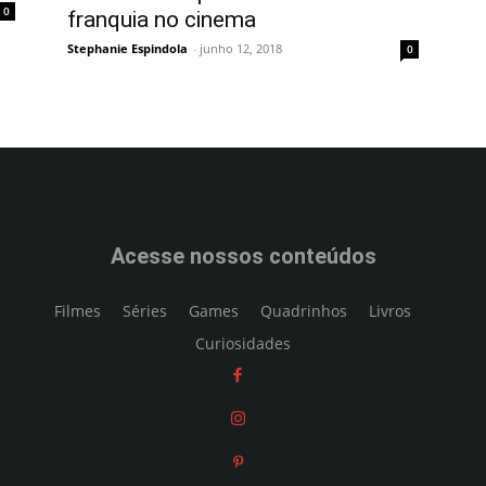
0
franquia no cinema
Stephanie Espindola
-
junho 12, 2018
0
Acesse nossos conteúdos
Filmes
Séries
Games
Quadrinhos
Livros
Curiosidades