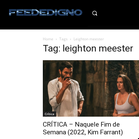
HO
Home
Tags
Leighton meester
Tag: leighton meester
Crítica
CRÍTICA – Naquele Fim de
Semana (2022, Kim Farrant)