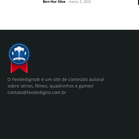
Ben-Hur Silva
-
março 5, 2022
O Feededigno® é um site de conteúdo autoral
sobre séries, filmes, quadrinhos e games!
contato@feededigno.com.br