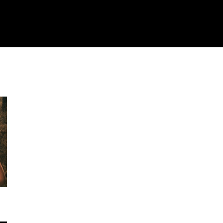
ME
FILMES
SÉRIES
GAMES
QU