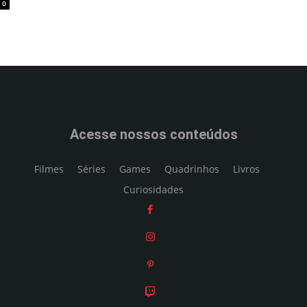
0
Acesse nossos conteúdos
Filmes
Séries
Games
Quadrinhos
Livros
Curiosidades