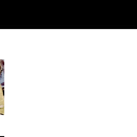
ME
FILMES
SÉRIES
GAMES
QU