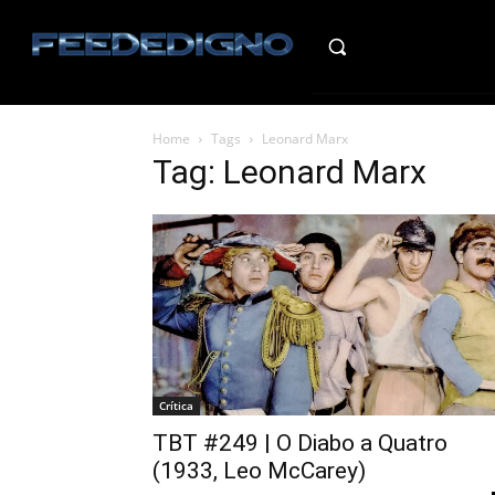
HO
Home
Tags
Leonard Marx
Tag: Leonard Marx
Crítica
TBT #249 | O Diabo a Quatro
(1933, Leo McCarey)