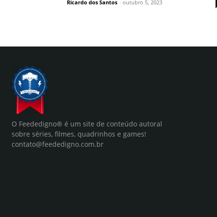
Ricardo dos Santos
-
outubro 5, 2023
O Feededigno® é um site de conteúdo autoral
sobre séries, filmes, quadrinhos e games!
contato@feededigno.com.br