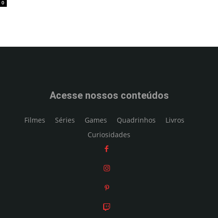
0
Acesse nossos conteúdos
Filmes
Séries
Games
Quadrinhos
Livros
Curiosidades