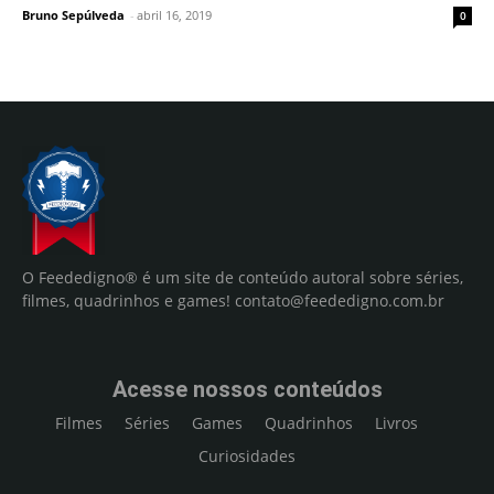
Bruno Sepúlveda
-
abril 16, 2019
0
O Feededigno® é um site de conteúdo autoral sobre séries,
filmes, quadrinhos e games!
contato@feededigno.com.br
Acesse nossos conteúdos
Filmes
Séries
Games
Quadrinhos
Livros
Curiosidades