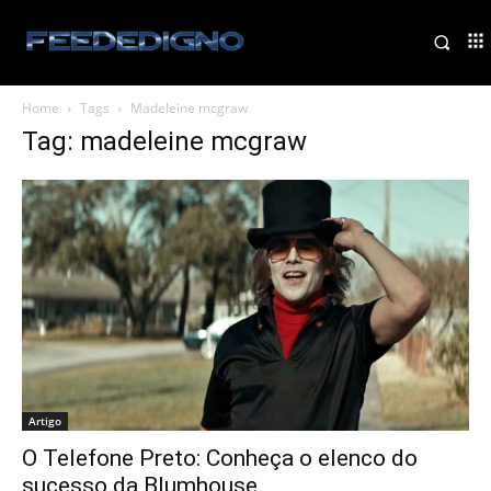
Home
Tags
Madeleine mcgraw
Tag: madeleine mcgraw
Artigo
O Telefone Preto: Conheça o elenco do
sucesso da Blumhouse