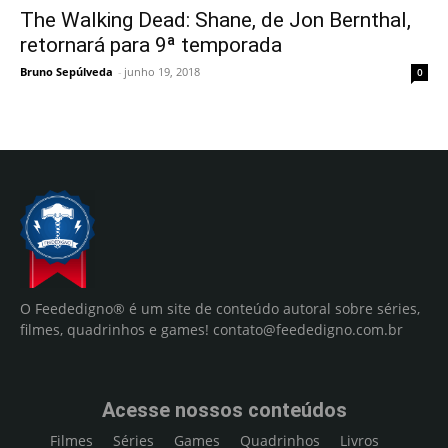
The Walking Dead: Shane, de Jon Bernthal,
retornará para 9ª temporada
Bruno Sepúlveda
-
junho 19, 2018
0
O Feededigno® é um site de conteúdo autoral sobre séries,
filmes, quadrinhos e games!
contato@feededigno.com.br
Acesse nossos conteúdos
Filmes
Séries
Games
Quadrinhos
Livros