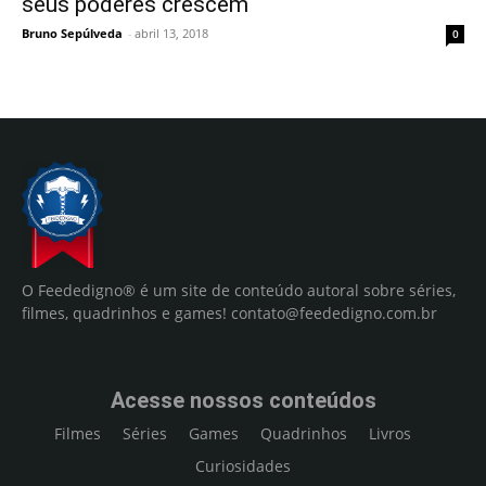
seus poderes crescem
Bruno Sepúlveda
-
abril 13, 2018
0
O Feededigno® é um site de conteúdo autoral sobre séries,
filmes, quadrinhos e games!
contato@feededigno.com.br
Acesse nossos conteúdos
Filmes
Séries
Games
Quadrinhos
Livros
Curiosidades