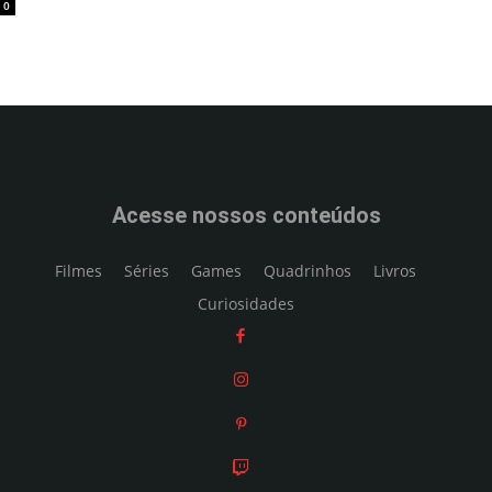
0
Acesse nossos conteúdos
Filmes
Séries
Games
Quadrinhos
Livros
Curiosidades