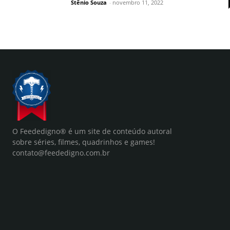
Stênio Souza
-
novembro 11, 2022
O Feededigno® é um site de conteúdo autoral
sobre séries, filmes, quadrinhos e games!
contato@feededigno.com.br