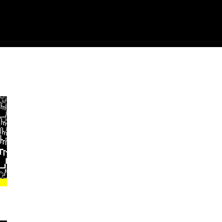
ME
FILMES
SÉRIES
GAMES
QU