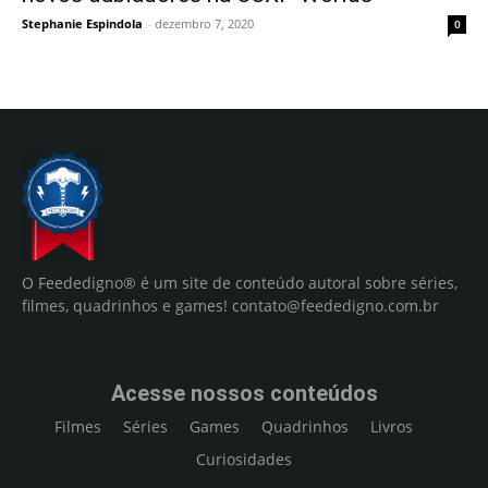
Stephanie Espindola
-
dezembro 7, 2020
0
O Feededigno® é um site de conteúdo autoral sobre séries,
filmes, quadrinhos e games!
contato@feededigno.com.br
Acesse nossos conteúdos
Filmes
Séries
Games
Quadrinhos
Livros
Curiosidades