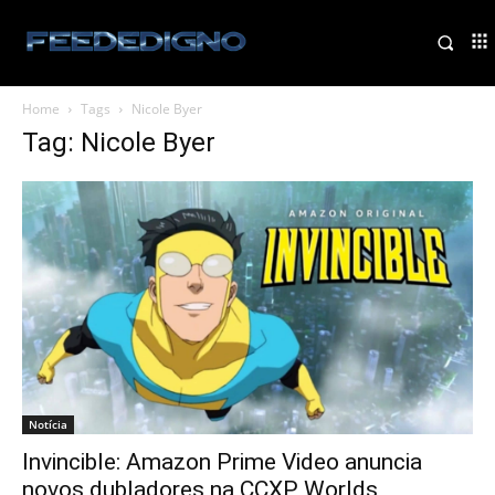
Home
Tags
Nicole Byer
Tag: Nicole Byer
Notícia
Invincible: Amazon Prime Video anuncia
novos dubladores na CCXP Worlds