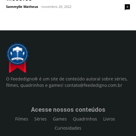
Sammylle Matheus
-
novembro 20, 2022
0
O Feededigno® é um site de conteúdo autoral sobre séries,
filmes, quadrinhos e games!
contato@feededigno.com.br
Acesse nossos conteúdos
Filmes
Séries
Games
Quadrinhos
Livros
Curiosidades