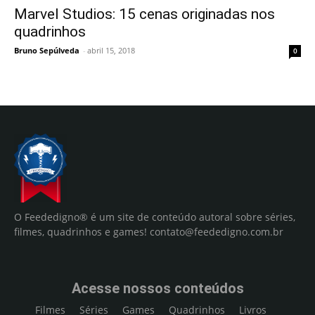
Marvel Studios: 15 cenas originadas nos
quadrinhos
Bruno Sepúlveda
-
abril 15, 2018
0
O Feededigno® é um site de conteúdo autoral sobre séries,
filmes, quadrinhos e games!
contato@feededigno.com.br
Acesse nossos conteúdos
Filmes
Séries
Games
Quadrinhos
Livros