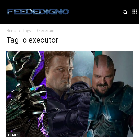
Home
Tags
O executor
Tag: o executor
FILMES