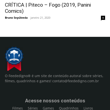
CRÍTICA | Piteco – Fogo (2019, Panini
Comics)
Bruno Sepúlveda
-
janeiro 21, 2020
0
O Feededigno® é um site de conteúdo autoral sobre séries,
filmes, quadrinhos e games!
contato@feededigno.com.br
Acesse nossos conteúdos
Filmes
Séries
Games
Quadrinhos
Livros