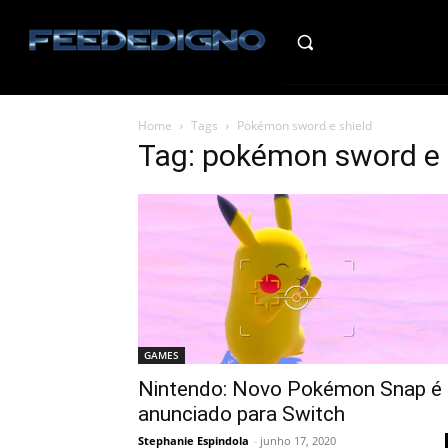
HO
Home
Tags
Pokémon sword e shield
Tag: pokémon sword e 
GAMES
Nintendo: Novo Pokémon Snap é
anunciado para Switch
Stephanie Espindola
-
junho 17, 2020