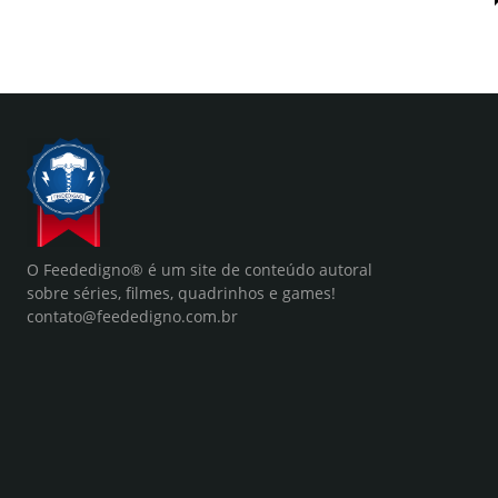
O Feededigno® é um site de conteúdo autoral
sobre séries, filmes, quadrinhos e games!
contato@feededigno.com.br