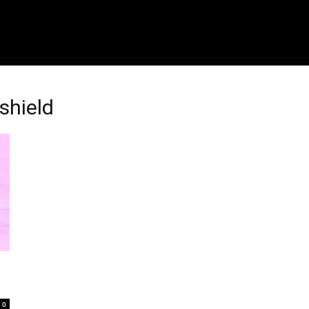
ME
FILMES
SÉRIES
GAMES
QU
shield
0