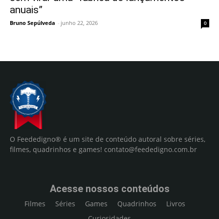
anuais”
Bruno Sepúlveda
-
junho 22, 2026
0
O Feededigno® é um site de conteúdo autoral sobre séries,
filmes, quadrinhos e games!
contato@feededigno.com.br
Acesse nossos conteúdos
Filmes
Séries
Games
Quadrinhos
Livros
Curiosidades