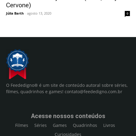
Cervone)
Júlia Barth
-
agosto 13, 2020
0
O Feededigno® é um site de conteúdo autoral sobre séries,
filmes, quadrinhos e games!
contato@feededigno.com.br
Acesse nossos conteúdos
Filmes
Séries
Games
Quadrinhos
Livros
Curiosidades