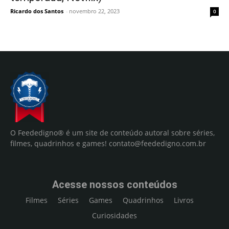
Ricardo dos Santos
-
novembro 22, 2023
0
O Feededigno® é um site de conteúdo autoral sobre séries,
filmes, quadrinhos e games!
contato@feededigno.com.br
Acesse nossos conteúdos
Filmes
Séries
Games
Quadrinhos
Livros
Curiosidades