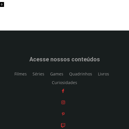
0
Acesse nossos conteúdos
Filmes
Séries
Games
Quadrinhos
Livros
Curiosidades