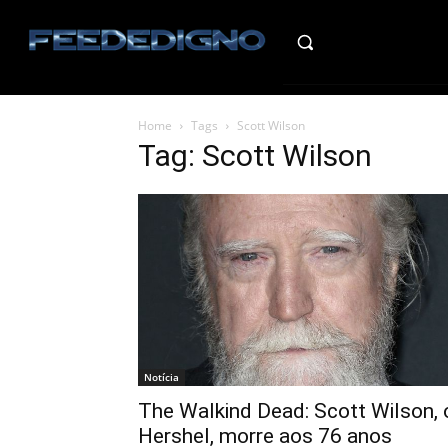
HO
Home
Tags
Scott Wilson
Tag: Scott Wilson
Notícia
The Walkind Dead: Scott Wilson, 
Hershel, morre aos 76 anos