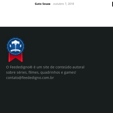
Guto Souza
-
outubro 7, 2018
O Feededigno® é um site de conteúdo autoral
sobre séries, filmes, quadrinhos e games!
contato@feededigno.com.br