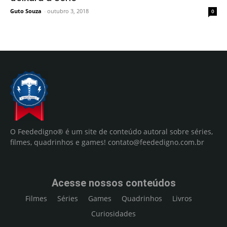
Guto Souza
-
outubro 3, 2018
0
O Feededigno® é um site de conteúdo autoral sobre séries,
filmes, quadrinhos e games!
contato@feededigno.com.br
Acesse nossos conteúdos
Filmes
Séries
Games
Quadrinhos
Livros
Curiosidades