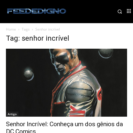
Home
Tags
Senhor incrível
Tag: senhor incrível
Artigo
Senhor Incrível: Conheça um dos gênios da
DC Comics