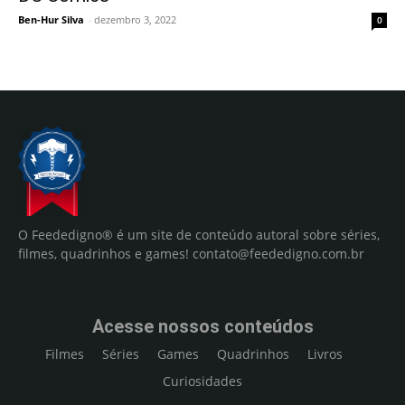
Ben-Hur Silva
-
dezembro 3, 2022
0
O Feededigno® é um site de conteúdo autoral sobre séries,
filmes, quadrinhos e games!
contato@feededigno.com.br
Acesse nossos conteúdos
Filmes
Séries
Games
Quadrinhos
Livros
Curiosidades