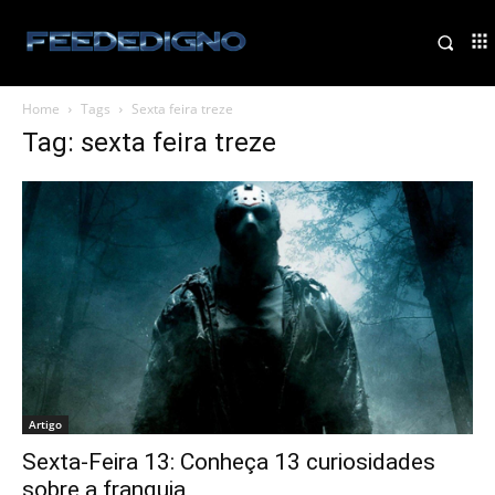
Home
Tags
Sexta feira treze
Tag: sexta feira treze
Artigo
Sexta-Feira 13: Conheça 13 curiosidades
sobre a franquia