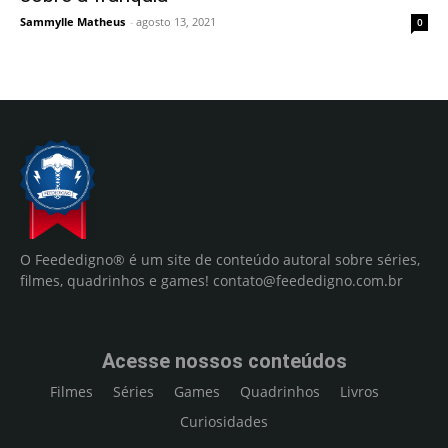
Sammylle Matheus
-
agosto 13, 2021
0
O Feededigno® é um site de conteúdo autoral sobre séries,
filmes, quadrinhos e games!
contato@feededigno.com.br
Acesse nossos conteúdos
Filmes
Séries
Games
Quadrinhos
Livros
Curiosidades