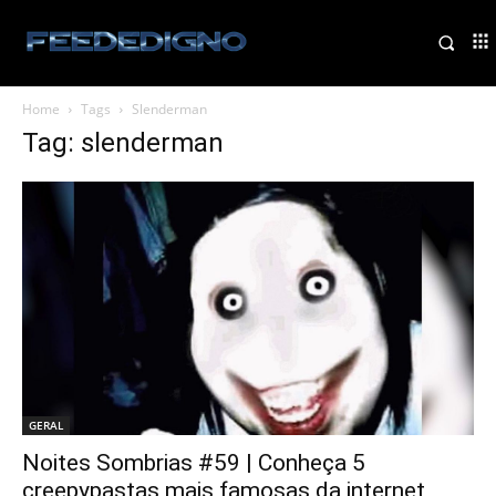
Home
Tags
Slenderman
Tag: slenderman
GERAL
Noites Sombrias #59 | Conheça 5
creepypastas mais famosas da internet