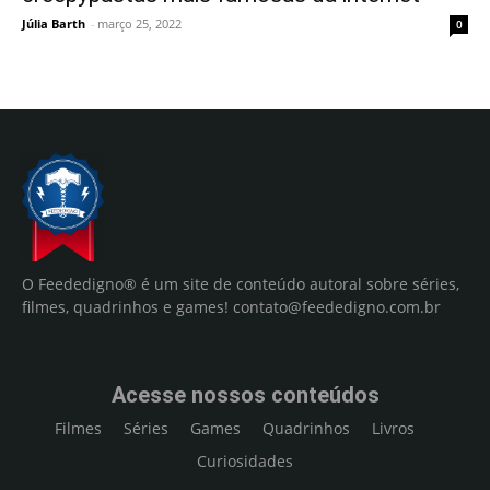
Júlia Barth
-
março 25, 2022
0
O Feededigno® é um site de conteúdo autoral sobre séries,
filmes, quadrinhos e games!
contato@feededigno.com.br
Acesse nossos conteúdos
Filmes
Séries
Games
Quadrinhos
Livros
Curiosidades