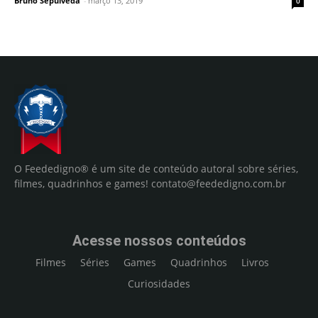
Bruno Sepúlveda
-
março 13, 2019
0
O Feededigno® é um site de conteúdo autoral sobre séries,
filmes, quadrinhos e games!
contato@feededigno.com.br
Acesse nossos conteúdos
Filmes
Séries
Games
Quadrinhos
Livros
Curiosidades