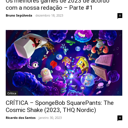
Os melhores games de 2023 de acordo
com a nossa redação – Parte #1
Bruno Sepúlveda
-
dezembro 18, 2023
0
Crítica
CRÍTICA – SpongeBob SquarePants: The
Cosmic Shake (2023, THQ Nordic)
Ricardo dos Santos
-
janeiro 30, 2023
0