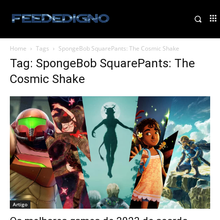
Home
Tags
SpongeBob SquarePants: The Cosmic Shake
Tag: SpongeBob SquarePants: The
Cosmic Shake
Artigo