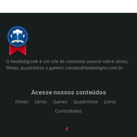
O Feededigno® é um site de conteúdo autoral sobre séries,
filmes, quadrinhos e games!
contato@feededigno.com.br
Acesse nossos conteúdos
Filmes
Séries
Games
Quadrinhos
Livros
Curiosidades