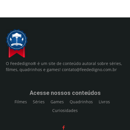
O Feededigno® é um site de conteúdo autoral sobre séries,
filmes, quadrinhos e games!
contato@feededigno.com.br
Acesse nossos conteúdos
Filmes
Séries
Games
Quadrinhos
Livros
Curiosidades