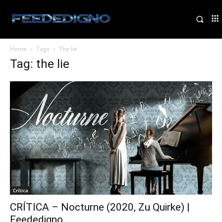
Home
Tags
The lie
Tag: the lie
Crítica
CRÍTICA – Nocturne (2020, Zu Quirke) |
Feededigno