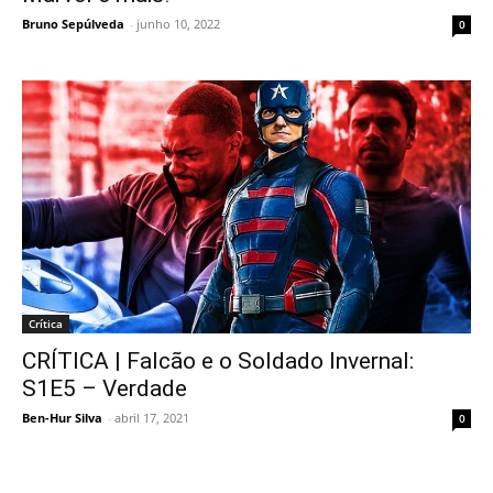
Bruno Sepúlveda
-
junho 10, 2022
0
Crítica
CRÍTICA | Falcão e o Soldado Invernal:
S1E5 – Verdade
Ben-Hur Silva
-
abril 17, 2021
0