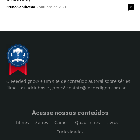
Bruno Sepúlveda
-
outubro 22, 2021
0
O Feededigno® é um site de conteúdo autoral sobre séries,
filmes, quadrinhos e games!
contato@feededigno.com.br
Acesse nossos conteúdos
Filmes
Séries
Games
Quadrinhos
Livros
Curiosidades