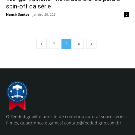
spin-off da série
Nancir Santos
-
janeiro 26, 2021
0
2
3
4
O Feededigno® é um site de conteúdo autoral sobre séries,
filmes, quadrinhos e games!
contato@feededigno.com.br