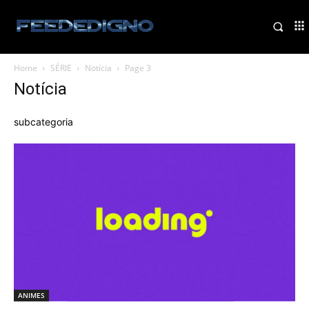
Home
SÉRIE
Notícia
Page 3
Notícia
subcategoria
ANIMES