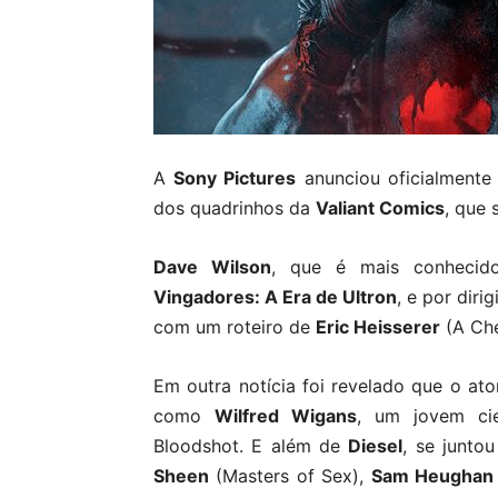
A
Sony Pictures
anunciou oficialmente
dos quadrinhos da
Valiant Comics
, que 
Dave Wilson
, que é mais conhecido
Vingadores: A Era de Ultron
, e por diri
com um roteiro de
Eric Heisserer
(A Ch
Em outra notícia foi revelado que o at
como
Wilfred Wigans
, um jovem cie
Bloodshot. E além de
Diesel
, se junto
Sheen
(Masters of Sex),
Sam Heughan