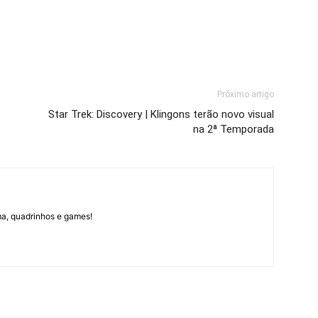
Próximo artigo
Star Trek: Discovery | Klingons terão novo visual
na 2ª Temporada
ma, quadrinhos e games!