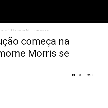
ME
FILMES
SÉRIES
GAMES
QU
a do Sul, Lamorne Morris se junta ao...
ução começa na
amorne Morris se
1388
0