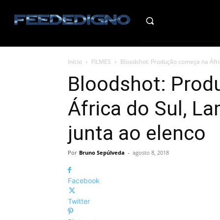
HO
Início
FILMES
Bloodshot: Produção começa na Áfric
Bloodshot: Prod
África do Sul, L
junta ao elenco
Por
Bruno Sepúlveda
-
agosto 8, 2018
Facebook
Twitter