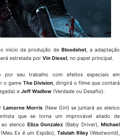
 o início da produção de
Bloodshot
, a adaptação
será estrelada por
Vin Diesel
, no papel principal.
 por seu trabalho com efeitos especiais em
gir o game
The Division
, dirigirá o filme que contará
egada) e
Jeff Wadlow
(Verdade ou Desafio).
or
Lamorne Morris
(New Girl) se juntará ao elenco
ntista que se torna um improvável aliado de
u ao elenco
Eliza Gonzalez
(Baby Driver),
Michael
(Meu Ex é um Espião),
Talulah Riley
(Westworld),