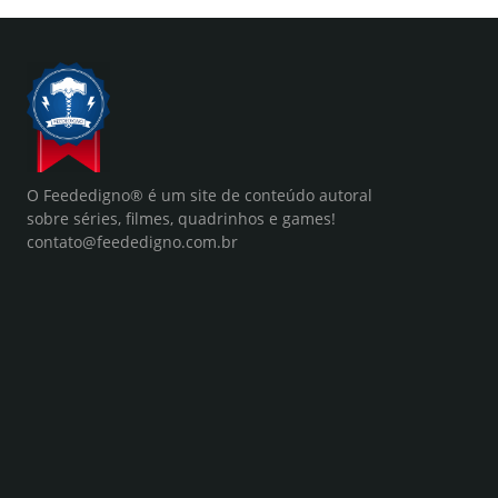
O Feededigno® é um site de conteúdo autoral
sobre séries, filmes, quadrinhos e games!
contato@feededigno.com.br